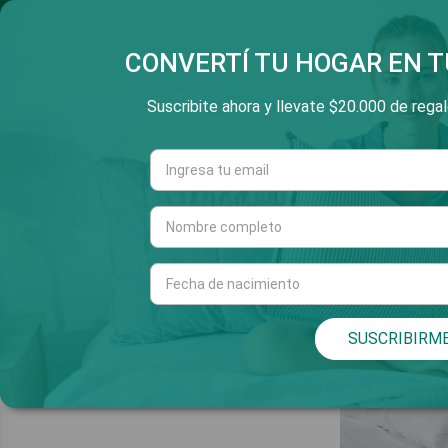
SALTAR
3 Y 6 CUOTAS SIN INT
E
AL
CONTENIDO
CONVERTÍ TU HOGAR EN T
Suscribite ahora y llevate $20.000 de regalo
Cuarto
Living
INICIO
/
CUARTO
/
SÁBANAS
/
200 HILOS VAINILLA
200 HILOS
SUSCRIBIRM
VAINILLA