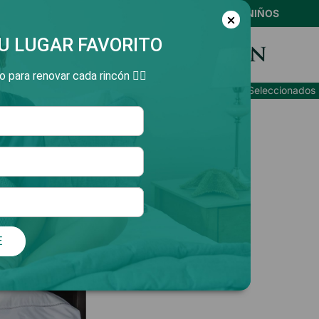
ERÉS CON VISA, AMEX Y MASTERCARD Y MERCADO PAGO // 9 CUO
NVÌOS GRATIS A TODO EL PAIS EN COMPRAS MAYORES A $380 M
JUEVES, VIERNES Y SÁBADO // 20 y 25% CON CLUB LA NACIÓN
3 AL 16 DE AGOSTO - 25% EN CATEGORIA NIÑOS
U LUGAR FAVORITO
 para renovar cada rincón 👇🏻
Baño
Cocina
Niños
New!
Best Sellers
Patagonia Trends
Seleccionados 
E
powered by icomm