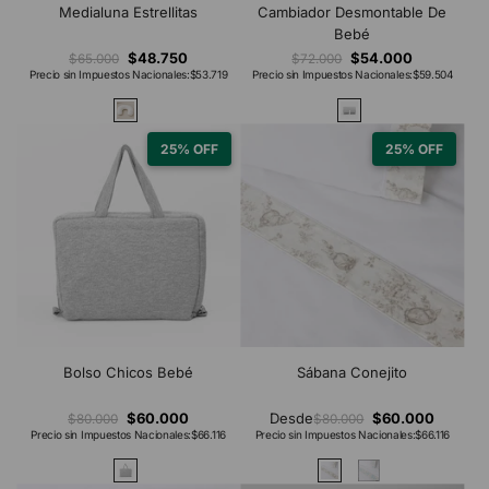
Medialuna Estrellitas
Cambiador Desmontable De
Bebé
$48.750
$54.000
$65.000
$72.000
Precio sin Impuestos Nacionales:
$53.719
Precio sin Impuestos Nacionales:
$59.504
25% OFF
25% OFF
Bolso Chicos Bebé
Sábana Conejito
$60.000
Desde
$60.000
$80.000
$80.000
Precio sin Impuestos Nacionales:
$66.116
Precio sin Impuestos Nacionales:
$66.116