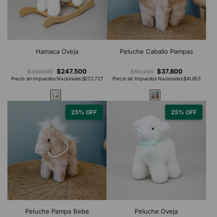
Hamaca Oveja
Peluche Caballo Pampas
$247.500
$37.800
$330.000
$50.400
Precio sin Impuestos Nacionales:
$272.727
Precio sin Impuestos Nacionales:
$41.653
25% OFF
25% OFF
Peluche Pampa Bebe
Peluche Oveja