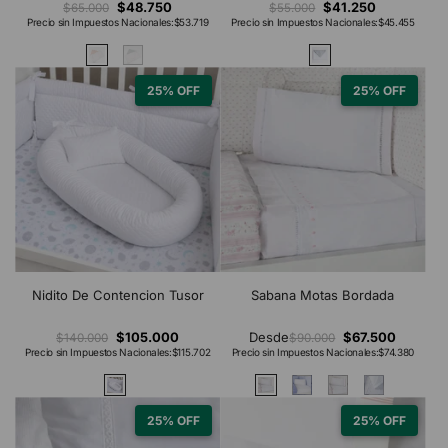
$48.750
$41.250
$65.000
$55.000
Precio sin Impuestos Nacionales:
$53.719
Precio sin Impuestos Nacionales:
$45.455
25% OFF
25% OFF
Nidito De Contencion Tusor
Sabana Motas Bordada
$105.000
Desde
$67.500
$140.000
$90.000
Precio sin Impuestos Nacionales:
$115.702
Precio sin Impuestos Nacionales:
$74.380
25% OFF
25% OFF