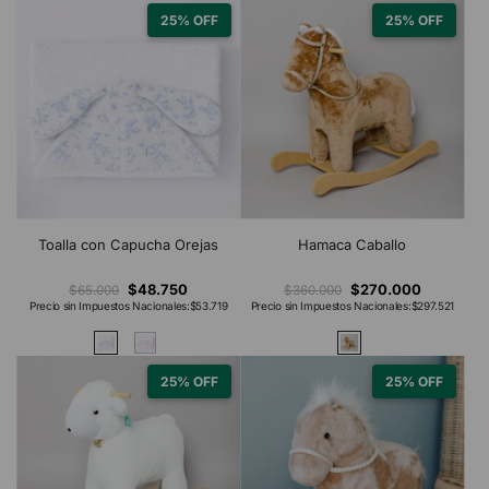
25% OFF
25% OFF
Toalla con Capucha Orejas
Hamaca Caballo
$48.750
$270.000
$65.000
$360.000
Precio sin Impuestos Nacionales:
$53.719
Precio sin Impuestos Nacionales:
$297.521
25% OFF
25% OFF