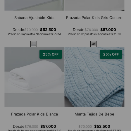
Sabana Ajustable Kids
Frazada Polar Kids Gris Oscuro
Desde
$52.500
Desde
$57.000
$70.000
$76.000
Precio sin Impuestos Nacionales:
$57.851
Precio sin Impuestos Nacionales:
$62.810
25% OFF
25% OFF
Frazada Polar Kids Blanca
Manta Tejida De Bebe
Desde
$57.000
$52.500
$76.000
$70.000
Precio sin Impuestos Nacionales:
$62.810
Precio sin Impuestos Nacionales:
$57.851