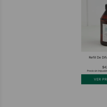
Refill De Di
$4
Precio sin Impuest
VER P