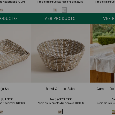
os Nacionales:
$19.008
Precio sin Impuestos Nacionales:
$16.116
Precio sin Impue
RODUCTO
VER PRODUCTO
VER 
ja Salta
Bowl Cónico Salta
Camino De 
e
$51.000
Desde
$23.000
$
os Nacionales:
$42.149
Precio sin Impuestos Nacionales:
$19.008
Precio sin Impue