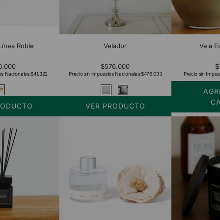
Línea Roble
Velador
Vela E
0.000
$576.000
$
os Nacionales:
$41.322
Precio sin Impuestos Nacionales:
$476.033
Precio sin Impue
AGR
C
RODUCTO
VER PRODUCTO
Añadir
Vela
Esfera
400
gr
al
carrito