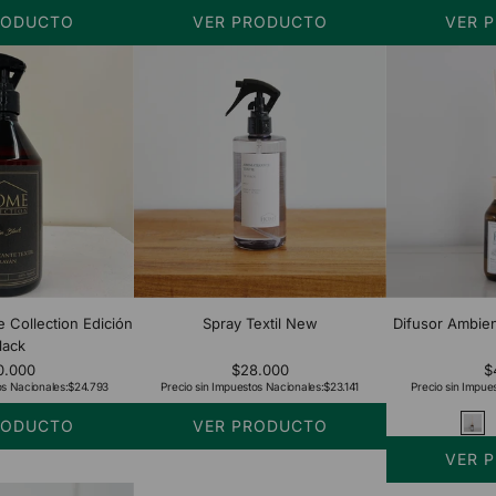
RODUCTO
VER PRODUCTO
VER 
 Collection Edición
Spray Textil New
Difusor Ambien
lack
0.000
$28.000
$
os Nacionales:
$24.793
Precio sin Impuestos Nacionales:
$23.141
Precio sin Impue
RODUCTO
VER PRODUCTO
VER 