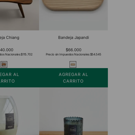
eja Chiang
Bandeja Japandi
140.000
$66.000
stos Nacionales:
$115.702
Precio sin Impuestos Nacionales:
$54.545
EGAR AL
AGREGAR AL
ARRITO
CARRITO
Añadir
Bandeja
Japandi
al
carrito