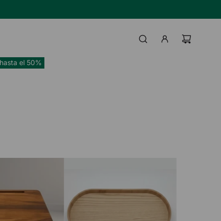
TAS BANCO HIPOTECARIO
IL
UI
hasta el 50%