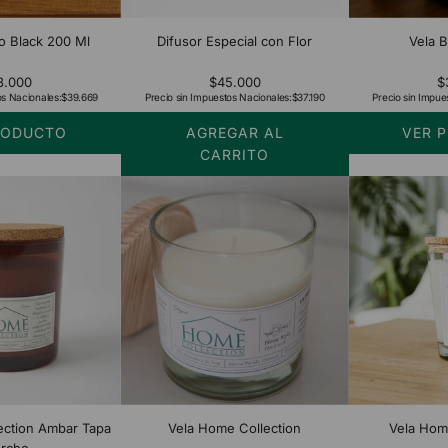
o Black 200 Ml
Difusor Especial con Flor
Vela B
8.000
$45.000
$
os Nacionales:
$39.669
Precio sin Impuestos Nacionales:
$37.190
Precio sin Impue
RODUCTO
AGREGAR AL
VER 
CARRITO
Añadir
Difusor
Especial
con
Flor
al
carrito
ection Ambar Tapa
Vela Home Collection
Vela Home
rcho