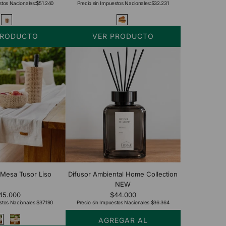
stos Nacionales:
$51.240
Precio sin Impuestos Nacionales:
$32.231
PRODUCTO
VER PRODUCTO
Mesa Tusor Liso
Difusor Ambiental Home Collection
NEW
45.000
$44.000
stos Nacionales:
$37.190
Precio sin Impuestos Nacionales:
$36.364
AGREGAR AL