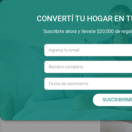
SALTAR
3 Y 6 CUOTAS SIN INT
V
E
AL
CONTENIDO
CONVERTÍ TU HOGAR EN T
Suscribite ahora y llevate $20.000 de regalo
Cuarto
Living
INICIO
/
LIVING
/
DECO
DECO
SUSCRIBIRM