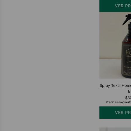
VER P
Spray Textil Home
B
$3
Precio sin Impuest
VER P