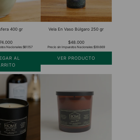
sfera 400 gr
Vela En Vaso Búlgaro 250 gr
74.000
$48.000
stos Nacionales:
$61.157
Precio sin Impuestos Nacionales:
$39.669
EGAR AL
VER PRODUCTO
ARRITO