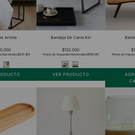
e Arrime
Bandeja De Cama Kiri
Band
0.000
$132.000
$
s Nacionales:
$231.405
Precio sin Impuestos Nacionales:
$109.091
Precio sin Impue
RODUCTO
VER PRODUCTO
AGR
C
Añadir
Bandeja
Chiang
al
carrito