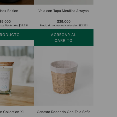
lack Edition
Vela con Tapa Metálica Arrayán
39.000
$39.000
stos Nacionales:
$32.231
Precio sin Impuestos Nacionales:
$32.231
PRODUCTO
AGREGAR AL
CARRITO
Añadir
Vela
con
Tapa
Metálica
Arrayán
al
carrito
 Collection Xl
Canasto Redondo Con Tela Sofia