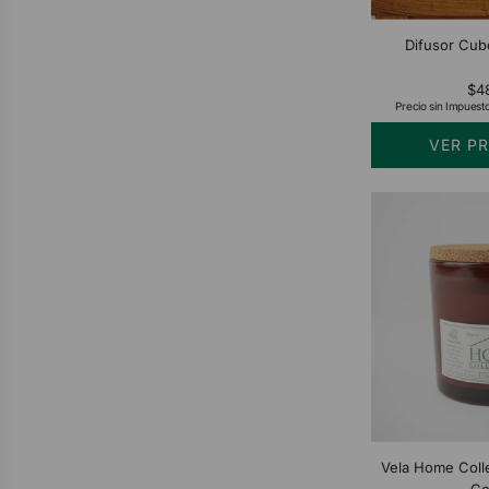
Difusor Cub
$4
Precio sin Impuest
VER P
Vela Home Coll
Co