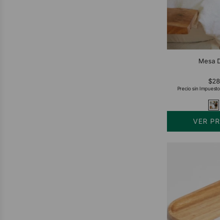
Mesa D
$28
Precio sin Impuesto
VER P