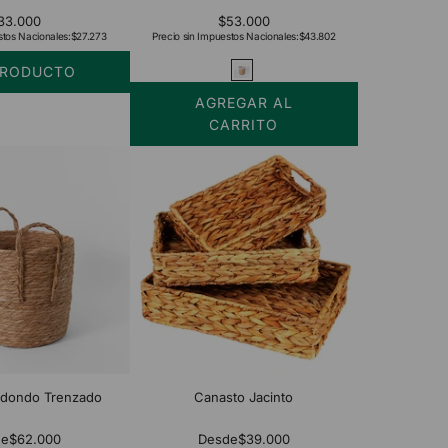
33.000
$53.000
stos Nacionales:
$27.273
Precio sin Impuestos Nacionales:
$43.802
PRODUCTO
AGREGAR AL
CARRITO
Añadir
Canasto
Redondo
Con
Tela
Sofia
al
carrito
edondo Trenzado
Canasto Jacinto
de
$62.000
Desde
$39.000