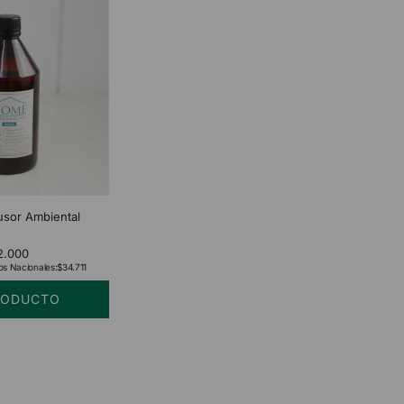
fusor Ambiental
2.000
os Nacionales:
$34.711
RODUCTO