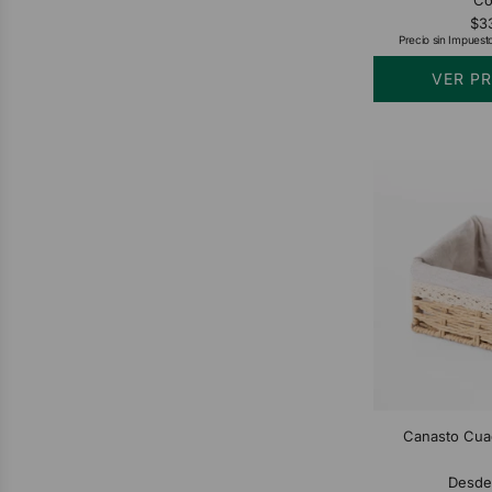
$3
Precio sin Impuest
VER P
Canasto Cua
Desd