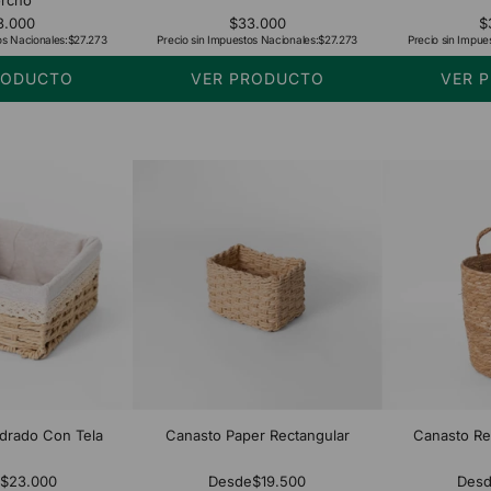
3.000
$33.000
$
os Nacionales:
$27.273
Precio sin Impuestos Nacionales:
$27.273
Precio sin Impue
RODUCTO
VER PRODUCTO
VER 
drado Con Tela
Canasto Paper Rectangular
Canasto R
e
$23.000
Desde
$19.500
Des