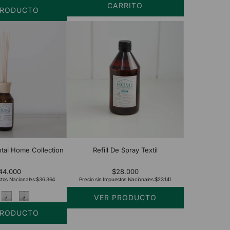
CARRITO
PRODUCTO
Añadir
Difusor
Ambiental
Home
Collection
NEW
al
carrito
tal Home Collection
Refill De Spray Textil
44.000
$28.000
stos Nacionales:
$36.364
Precio sin Impuestos Nacionales:
$23.141
VER PRODUCTO
PRODUCTO