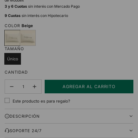
de Mobbex
3 y 6 Cuotas
sin interés con Mercado Pago
9 Cuotas
sin interés con Hipotecario
COLOR
Beige
B
G
e
r
i
i
TAMAÑO
g
s
e
Único
CANTIDAD
AGREGAR AL CARRITO
C
A
Este producto es para regalo?
R
G
DESCRIPCIÓN
A
N
D
SOPORTE 24/7
O