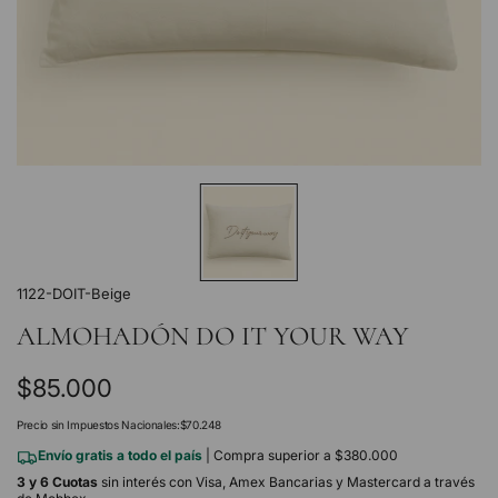
1122-DOIT-Beige
ALMOHADÓN DO IT YOUR WAY
Precio
$85.000
regular
Precio sin Impuestos Nacionales:
$70.248
Envío gratis a todo el país
| Compra superior a $380.000
3 y 6 Cuotas
sin interés con Visa, Amex Bancarias y Mastercard a través