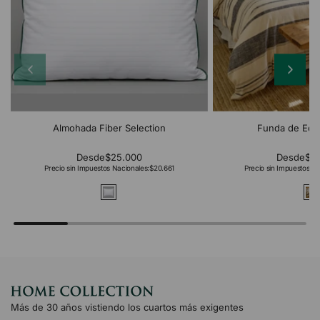
Almohada Fiber Selection
Funda de Edr
Desde
$25.000
Desde
$2
Precio sin Impuestos Nacionales:
$20.661
Precio sin Impuestos Na
Más de 30 años vistiendo los cuartos más exigentes