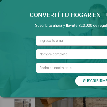
SALTAR
3 Y 6 CUOTAS SIN INT
V
E
AL
CONTENIDO
CONVERTÍ TU HOGAR EN T
Suscribite ahora y llevate $20.000 de regalo
Cuarto
Living
INICIO
SUSCRIBIRM