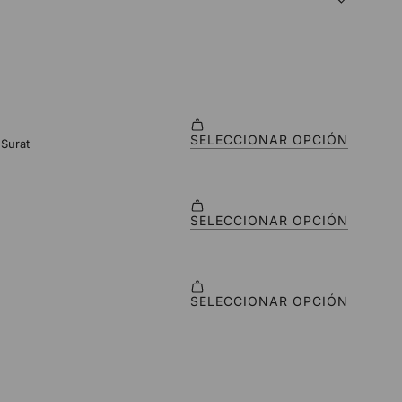
O
.
.
.