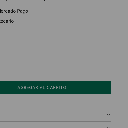
 Mercado Pago
tecario
AGREGAR AL CARRITO
C
A
R
G
A
N
D