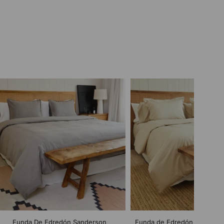
Funda De Edredón Sanderson
Funda de Edredón Bamboo 