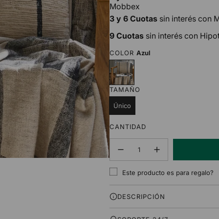
Mobbex
3 y 6 Cuotas
sin interés con
9 Cuotas
sin interés con Hipo
COLOR
Azul
A
z
u
TAMAÑO
l
Único
CANTIDAD
Este producto es para regalo?
DESCRIPCIÓN