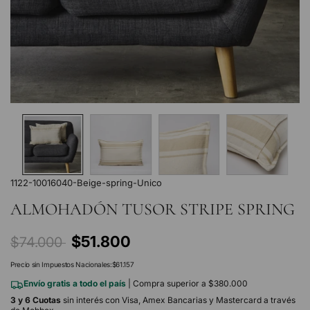
1122-10016040-Beige-spring-Unico
ALMOHADÓN TUSOR STRIPE SPRING
Precio
$51.800
$74.000
regular
Precio sin Impuestos Nacionales:
$61.157
Envío gratis a todo el país
| Compra superior a $380.000
3 y 6 Cuotas
sin interés con Visa, Amex Bancarias y Mastercard a través