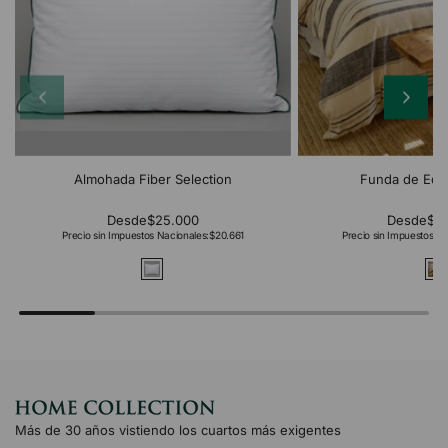
Almohada Fiber Selection
Funda de Edr
Desde
$25.000
Desde
$2
Precio sin Impuestos Nacionales:
$20.661
Precio sin Impuestos Na
Más de 30 años vistiendo los cuartos más exigentes