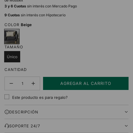
de Mobbex
3 y 6 Cuotas
sin interés con Mercado Pago
9 Cuotas
sin interés con Hipotecario
COLOR
Beige
B
e
i
TAMAÑO
g
e
Único
CANTIDAD
AGREGAR AL CARRITO
C
A
Este producto es para regalo?
R
G
DESCRIPCIÓN
A
N
D
SOPORTE 24/7
O