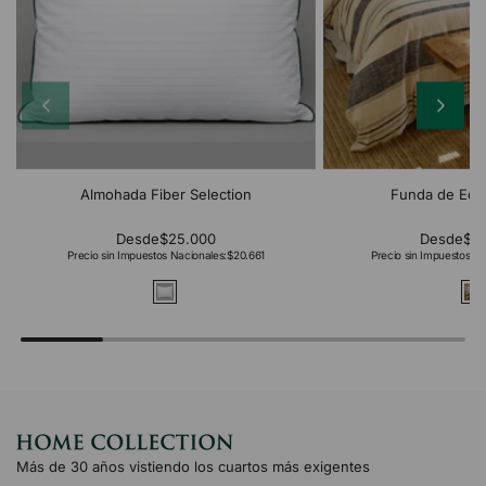
Almohada Fiber Selection
Funda de Edr
Desde
$25.000
Desde
$2
Precio sin Impuestos Nacionales:
$20.661
Precio sin Impuestos Na
Más de 30 años vistiendo los cuartos más exigentes