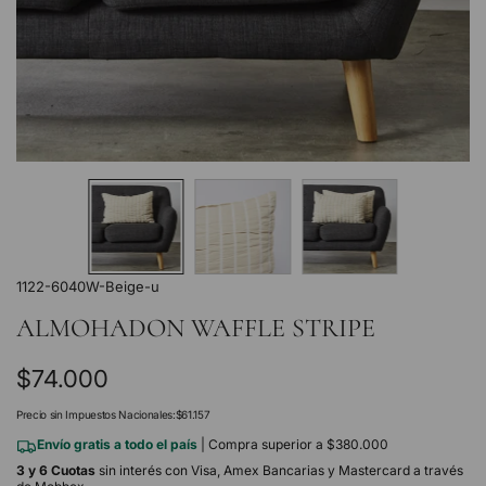
1122-6040W-Beige-u
ALMOHADON WAFFLE STRIPE
Precio
$74.000
regular
Precio sin Impuestos Nacionales:
$61.157
Envío gratis a todo el país
| Compra superior a $380.000
3 y 6 Cuotas
sin interés con Visa, Amex Bancarias y Mastercard a través