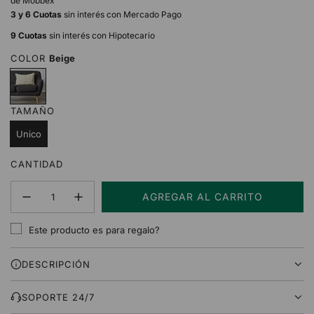
de Mobbex
3 y 6 Cuotas
sin interés con Mercado Pago
9 Cuotas
sin interés con Hipotecario
COLOR
Beige
B
e
i
TAMAÑO
g
e
Unico
CANTIDAD
AGREGAR AL CARRITO
C
A
Este producto es para regalo?
R
G
DESCRIPCIÓN
A
N
D
SOPORTE 24/7
O