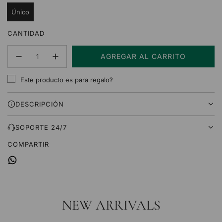
ó
Único
n
CANTIDAD
AGREGAR AL CARRITO
C
A
Este producto es para regalo?
R
G
DESCRIPCIÓN
A
N
D
SOPORTE 24/7
O
COMPARTIR
.
.
.
NEW ARRIVALS