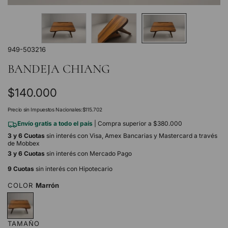
949-503216
BANDEJA CHIANG
Precio
$140.000
regular
Precio sin Impuestos Nacionales:
$115.702
Envío gratis a todo el país
| Compra superior a $380.000
3 y 6 Cuotas
sin interés con Visa, Amex Bancarias y Mastercard a través
de Mobbex
3 y 6 Cuotas
sin interés con Mercado Pago
9 Cuotas
sin interés con Hipotecario
COLOR
Marrón
M
a
r
TAMAÑO
r