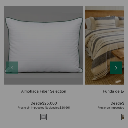
Almohada Fiber Selection
Funda de Edr
Desde
$25.000
Desde
$2
Precio sin Impuestos Nacionales:
$20.661
Precio sin Impuestos Na