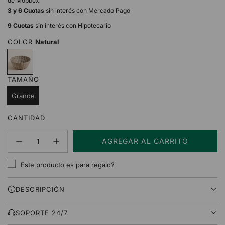
de Mobbex
3 y 6 Cuotas
sin interés con Mercado Pago
9 Cuotas
sin interés con Hipotecario
COLOR
Natural
N
a
t
TAMAÑO
u
r
Grande
a
l
CANTIDAD
AGREGAR AL CARRITO
C
A
Este producto es para regalo?
R
G
DESCRIPCIÓN
A
N
D
SOPORTE 24/7
O