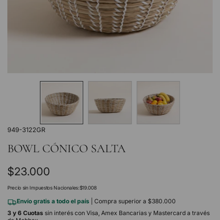
949-3122GR
BOWL CÓNICO SALTA
Precio
$23.000
regular
Precio sin Impuestos Nacionales:
$19.008
Envío gratis a todo el país
| Compra superior a $380.000
3 y 6 Cuotas
sin interés con Visa, Amex Bancarias y Mastercard a través