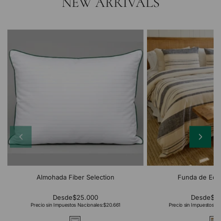
NEW ARRIVALS
Almohada Fiber Selection
Funda de Edr
Desde
$25.000
Desde
$2
Precio sin Impuestos Nacionales:
$20.661
Precio sin Impuestos Na