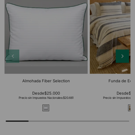
Almohada Fiber Selection
Funda de Edr
Desde
$25.000
Desde
$2
Precio sin Impuestos Nacionales:
$20.661
Precio sin Impuestos Na