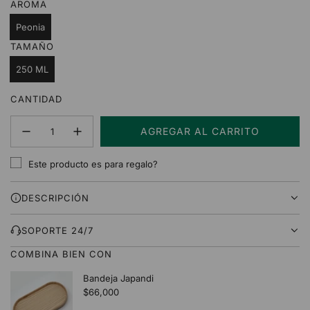
AROMA
Peonia
TAMAÑO
250 ML
CANTIDAD
AGREGAR AL CARRITO
C
A
Este producto es para regalo?
R
G
DESCRIPCIÓN
A
N
D
SOPORTE 24/7
O
COMBINA BIEN CON
.
.
.