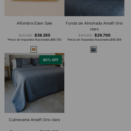
Alfombra Eden Sale
Funda de Almohada Amalfi Gris
claro
$38.350
$29.700
$59.000
$49.500
Precio sin Impuestos Nacionales:
$48.760
Precio sin Impuestos Nacionales:
$40.909
40% OFF
Cubrecama Amalfi Gris claro