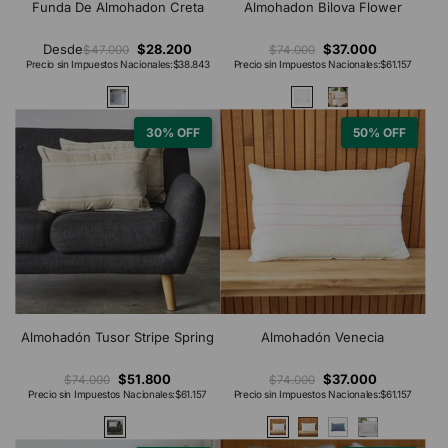
Funda De Almohadon Creta
Almohadon Bilova Flower
Desde
$28.200
$37.000
$47.000
$74.000
Precio sin Impuestos Nacionales:
$38.843
Precio sin Impuestos Nacionales:
$61.157
30% OFF
50% OFF
Almohadón Tusor Stripe Spring
Almohadón Venecia
$51.800
$37.000
$74.000
$74.000
Precio sin Impuestos Nacionales:
$61.157
Precio sin Impuestos Nacionales:
$61.157