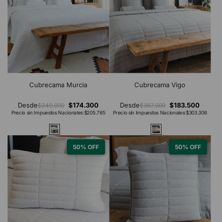
Cubrecama Murcia
Cubrecama Vigo
Desde
$174.300
Desde
$183.500
$249.000
$367.000
Precio sin Impuestos Nacionales:
$205.785
Precio sin Impuestos Nacionales:
$303.306
50% OFF
50% OFF