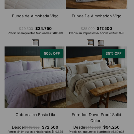
Funda de Almohada Vigo
Funda De Almohadon Vigo
$24.750
$17.500
$49.500
$35.000
Precio sin Impuestos Nacionales:
$40.909
Precio sin Impuestos Nacionales:
$28.926
50% OFF
35% OFF
Cubrecama Basic Lila
Edredon Down Proof Solid
Colors
Desde
$72.500
Desde
$94.250
$145.000
$145.000
Precio sin Impuestos Nacionales:
$119.835
Precio sin Impuestos Nacionales:
$119.835