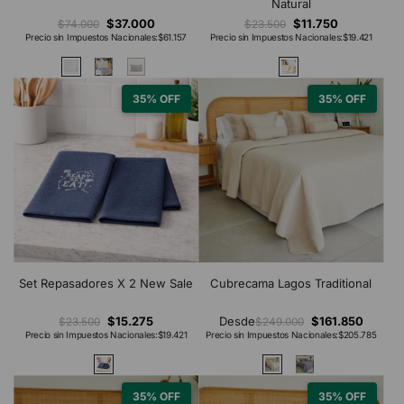
Natural
$37.000
$11.750
$74.000
$23.500
Precio sin Impuestos Nacionales:
$61.157
Precio sin Impuestos Nacionales:
$19.421
35% OFF
35% OFF
Set Repasadores X 2 New Sale
Cubrecama Lagos Traditional
$15.275
Desde
$161.850
$23.500
$249.000
Precio sin Impuestos Nacionales:
$19.421
Precio sin Impuestos Nacionales:
$205.785
35% OFF
35% OFF