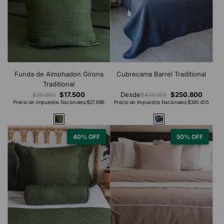
Funda de Almohadon Girona
Cubrecama Barrel Traditional
Traditional
$17.500
Desde
$250.800
$35.000
$418.000
Precio sin Impuestos Nacionales:
$27.686
Precio sin Impuestos Nacionales:
$345.455
40% OFF
50% OFF