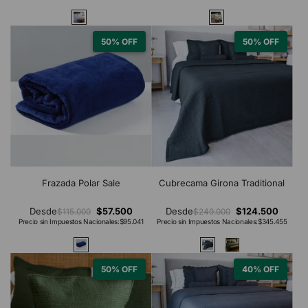
50% OFF
50% OFF
Frazada Polar Sale
Cubrecama Girona Traditional
Desde
$57.500
Desde
$124.500
$115.000
$249.000
Precio sin Impuestos Nacionales:
$95.041
Precio sin Impuestos Nacionales:
$345.455
50% OFF
40% OFF