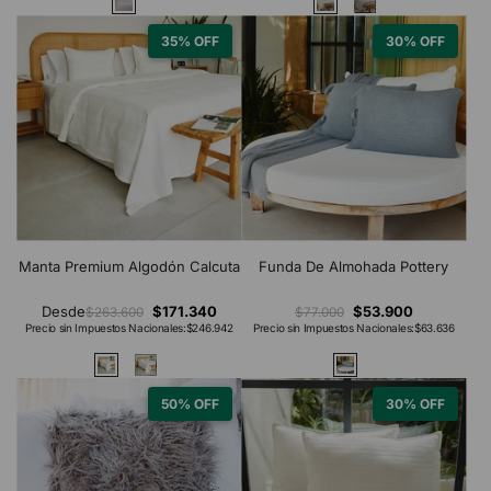
35% OFF
30% OFF
Manta Premium Algodón Calcuta
Funda De Almohada Pottery
Desde
$171.340
$53.900
$263.600
$77.000
Precio sin Impuestos Nacionales:
$246.942
Precio sin Impuestos Nacionales:
$63.636
50% OFF
30% OFF