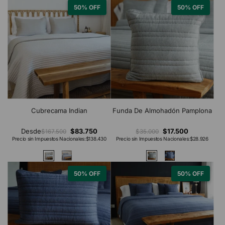
50% OFF
50% OFF
Cubrecama Indian
Funda De Almohadón Pamplona
Desde
$83.750
$17.500
$167.500
$35.000
Precio sin Impuestos Nacionales:
$138.430
Precio sin Impuestos Nacionales:
$28.926
50% OFF
50% OFF