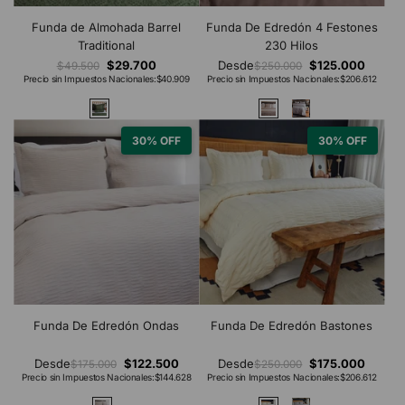
Funda de Almohada Barrel
Funda De Edredón 4 Festones
Traditional
230 Hilos
$29.700
Desde
$125.000
$49.500
$250.000
Precio sin Impuestos Nacionales:
$40.909
Precio sin Impuestos Nacionales:
$206.612
30% OFF
30% OFF
Funda De Edredón Ondas
Funda De Edredón Bastones
Desde
$122.500
Desde
$175.000
$175.000
$250.000
Precio sin Impuestos Nacionales:
$144.628
Precio sin Impuestos Nacionales:
$206.612