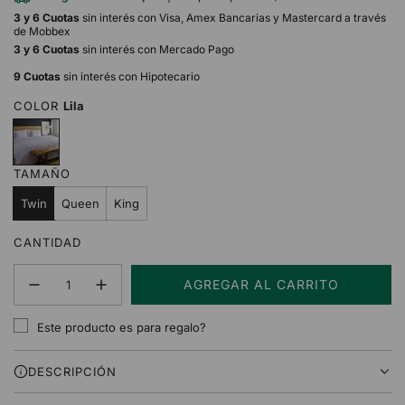
3 y 6 Cuotas
sin interés con Visa, Amex Bancarias y Mastercard a través
de Mobbex
3 y 6 Cuotas
sin interés con Mercado Pago
9 Cuotas
sin interés con Hipotecario
COLOR
Lila
L
i
l
TAMAÑO
a
Twin
Queen
King
CANTIDAD
AGREGAR AL CARRITO
C
A
Este producto es para regalo?
R
G
DESCRIPCIÓN
A
N