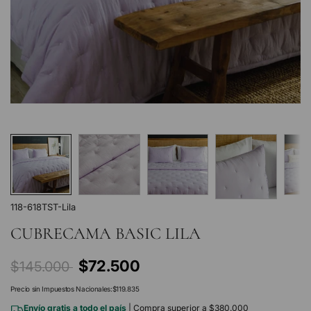
118-618TST-Lila
CUBRECAMA BASIC LILA
Precio
$72.500
$145.000
regular
Precio sin Impuestos Nacionales:
$119.835
Envío gratis a todo el país
| Compra superior a $380.000