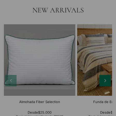
NEW ARRIVALS
Almohada Fiber Selection
Funda de Edr
Desde
$25.000
Desde
$2