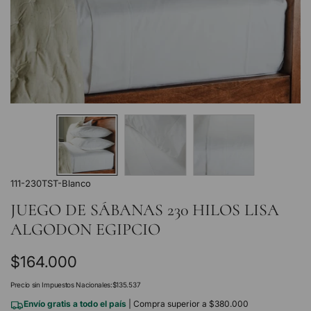
111-230TST-Blanco
JUEGO DE SÁBANAS 230 HILOS LISA
ALGODON EGIPCIO
Precio
$164.000
regular
Precio sin Impuestos Nacionales:
$135.537
Envío gratis a todo el país
| Compra superior a $380.000