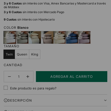
3 y 6 Cuotas
sin interés con Visa, Amex Bancarias y Mastercard a través
de Mobbex
3 y 6 Cuotas
sin interés con Mercado Pago
9 Cuotas
sin interés con Hipotecario
COLOR
Blanco
B
G
A
B
N
A
L
l
r
r
e
a
z
i
a
i
e
i
t
u
l
TAMAÑO
n
s
n
g
u
l
a
c
a
e
r
Twin
Queen
King
o
a
l
CANTIDAD
AGREGAR AL CARRITO
C
A
Este producto es para regalo?
R
G
DESCRIPCIÓN
A
N