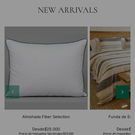
NEW ARRIVALS
Almohada Fiber Selection
Funda de Edr
Desde
$25.000
Desde
$2
Precio sin Impuestos Nacionales:
$20.661
Precio sin Impuestos Na