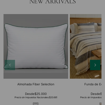
NEW ARRIVALS
Almohada Fiber Selection
Funda de Edr
Desde
$25.000
Desde
$2
Precio sin Impuestos Nacionales:
$20.661
Precio sin Impuestos Na