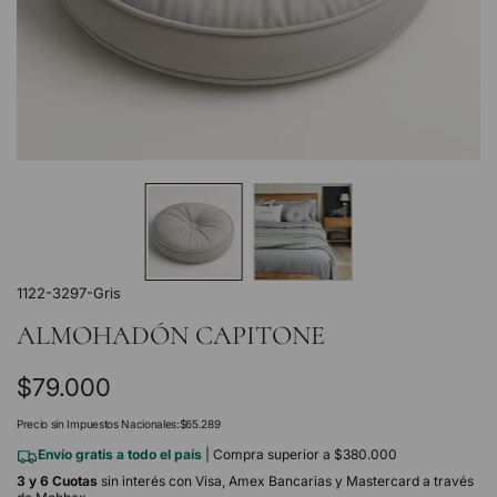
1122-3297-Gris
ALMOHADÓN CAPITONE
Precio
$79.000
regular
Precio sin Impuestos Nacionales:
$65.289
Envío gratis a todo el país
| Compra superior a $380.000
3 y 6 Cuotas
sin interés con Visa, Amex Bancarias y Mastercard a través