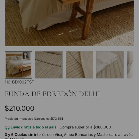
116-BD1002TST
FUNDA DE EDREDÓN DELHI
Precio
$210.000
regular
Precio sin Impuestos Nacionales:
$173.554
Envío gratis a todo el país
| Compra superior a $380.000
3 y 6 Cuotas
sin interés con Visa, Amex Bancarias y Mastercard a través