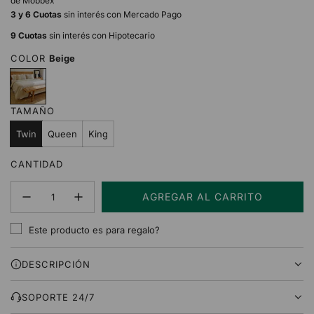
de Mobbex
3 y 6 Cuotas
sin interés con Mercado Pago
9 Cuotas
sin interés con Hipotecario
COLOR
Beige
B
e
i
TAMAÑO
g
e
Twin
Queen
King
CANTIDAD
AGREGAR AL CARRITO
C
A
Este producto es para regalo?
R
G
DESCRIPCIÓN
A
N
D
SOPORTE 24/7
O