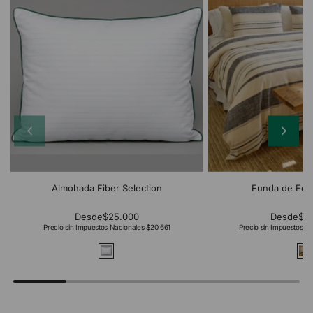
Almohada Fiber Selection
Funda de Edr
Desde
$25.000
Desde
$2
Precio sin Impuestos Nacionales:
$20.661
Precio sin Impuestos Na