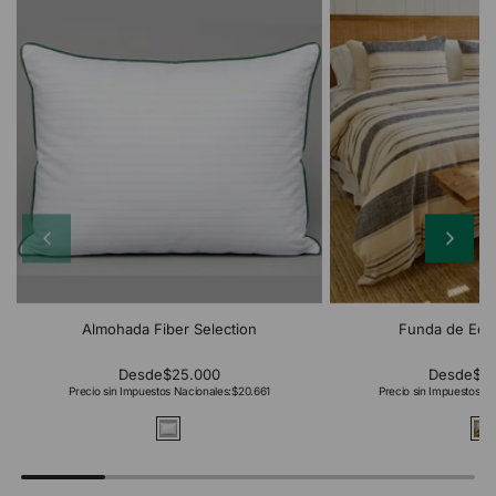
Almohada Fiber Selection
Funda de Edr
Desde
$25.000
Desde
$2
Precio sin Impuestos Nacionales:
$20.661
Precio sin Impuestos Na