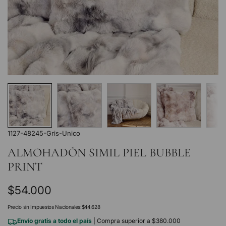
1127-48245-Gris-Unico
ALMOHADÓN SIMIL PIEL BUBBLE
PRINT
Precio
$54.000
regular
Precio sin Impuestos Nacionales:
$44.628
Envío gratis a todo el país
| Compra superior a $380.000