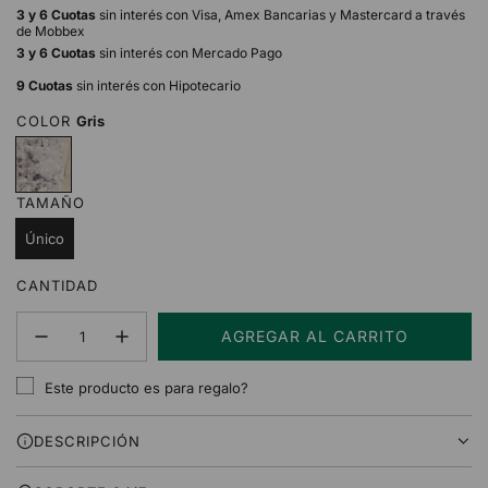
3 y 6 Cuotas
sin interés con Visa, Amex Bancarias y Mastercard a través
de Mobbex
3 y 6 Cuotas
sin interés con Mercado Pago
9 Cuotas
sin interés con Hipotecario
COLOR
Gris
G
r
i
TAMAÑO
s
Único
CANTIDAD
AGREGAR AL CARRITO
C
A
Este producto es para regalo?
R
G
DESCRIPCIÓN
A
N