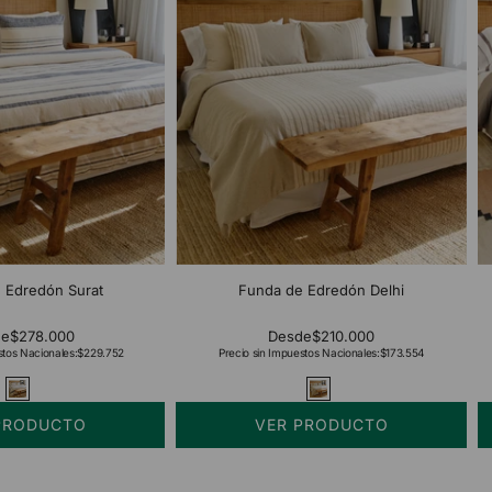
 Edredón Surat
Funda de Edredón Delhi
de
$278.000
Desde
$210.000
stos Nacionales:
$229.752
Precio sin Impuestos Nacionales:
$173.554
PRODUCTO
VER PRODUCTO