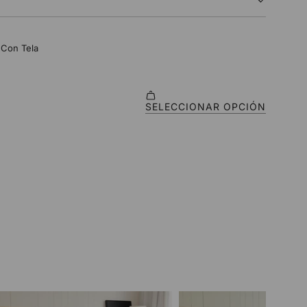
O
.
.
.