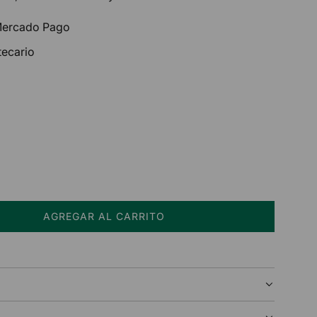
 Mercado Pago
tecario
AGREGAR AL CARRITO
C
A
R
G
A
N
D