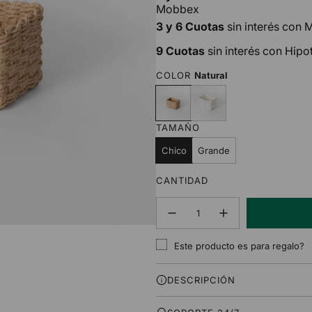
Mobbex
3 y 6 Cuotas
sin interés con
9 Cuotas
sin interés con Hipo
COLOR
Natural
N
B
a
l
t
a
TAMAÑO
u
n
r
c
Chico
Grande
a
o
l
CANTIDAD
Este producto es para regalo?
DESCRIPCIÓN