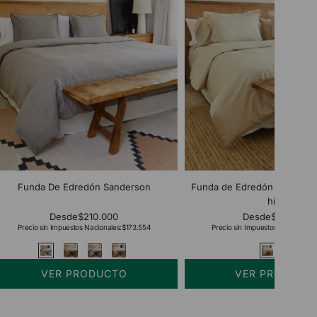
Funda De Edredón Sanderson
Funda de Edredón Bamboo 
hilos
Desde
$210.000
Desde
$254.000
Precio sin Impuestos Nacionales:
$173.554
Precio sin Impuestos Nacionales:
VER PRODUCTO
VER PRODUCT