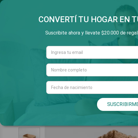
SALTAR
3 Y 6 CUOTAS SIN INT
E
AL
CONTENIDO
CONVERTÍ TU HOGAR EN T
Suscribite ahora y llevate $20.000 de regalo
Cuarto
Living
INICIO
SUSCRIBIRM