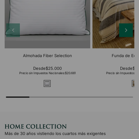
Almohada Fiber Selection
Funda de Edr
Desde
$25.000
Desde
$2
Precio sin Impuestos Nacionales:
$20.661
Precio sin Impuestos Na
Más de 30 años vistiendo los cuartos más exigentes