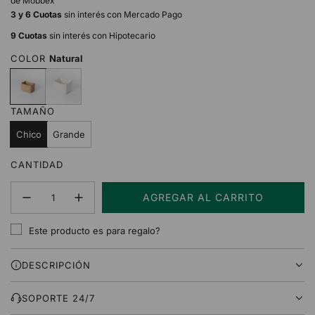
de Mobbex
3 y 6 Cuotas
sin interés con Mercado Pago
9 Cuotas
sin interés con Hipotecario
COLOR
Natural
N
B
a
l
t
a
TAMAÑO
u
n
r
c
Chico
Grande
a
o
l
CANTIDAD
AGREGAR AL CARRITO
C
A
Este producto es para regalo?
R
G
DESCRIPCIÓN
A
N
D
SOPORTE 24/7
O