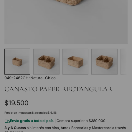
949-2462CH-Natural-Chico
CANASTO PAPER RECTANGULAR
Precio
$19.500
regular
Precio sin Impuestos Nacionales:
$16.116
Envío gratis a todo el país
| Compra superior a $380.000
3 y 6 Cuotas
sin interés con Visa, Amex Bancarias y Mastercard a través