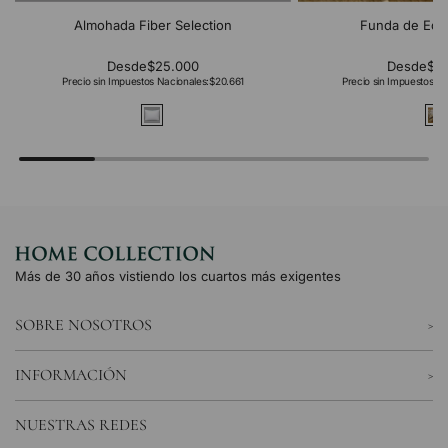
Almohada Fiber Selection
Funda de Edr
Desde
$25.000
Desde
$2
Precio sin Impuestos Nacionales:
$20.661
Precio sin Impuestos Na
Más de 30 años vistiendo los cuartos más exigentes
SOBRE NOSOTROS
INFORMACIÓN
NUESTRAS REDES