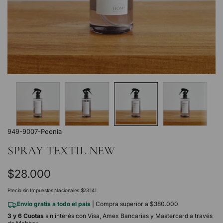
949-9007-Peonia
SPRAY TEXTIL NEW
Precio
$28.000
regular
Precio sin Impuestos Nacionales:
$23.141
Envío gratis a todo el país
| Compra superior a $380.000
3 y 6 Cuotas
sin interés con Visa, Amex Bancarias y Mastercard a través