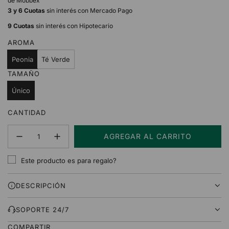
de Mobbex
3 y 6 Cuotas
sin interés con Mercado Pago
9 Cuotas
sin interés con Hipotecario
AROMA
Peonia
Té Verde
TAMAÑO
Único
CANTIDAD
AGREGAR AL CARRITO
C
A
Este producto es para regalo?
R
G
DESCRIPCIÓN
A
N
D
SOPORTE 24/7
O
COMPARTIR