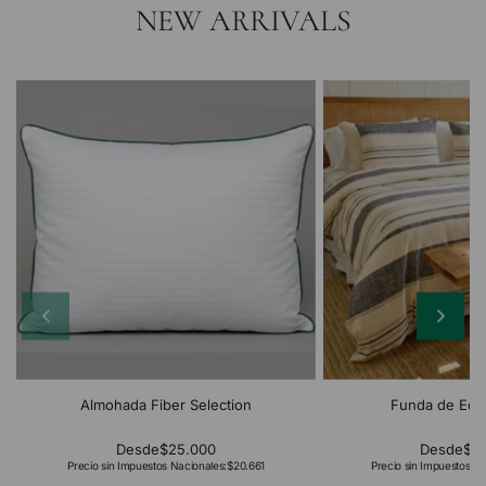
NEW ARRIVALS
Almohada Fiber Selection
Funda de Edr
Desde
$25.000
Desde
$2
Precio sin Impuestos Nacionales:
$20.661
Precio sin Impuestos Na