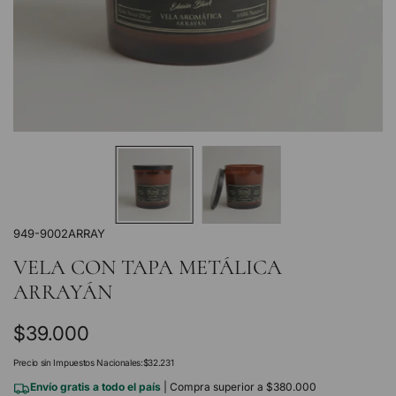
949-9002ARRAY
VELA CON TAPA METÁLICA
ARRAYÁN
Precio
$39.000
regular
Precio sin Impuestos Nacionales:
$32.231
Envío gratis a todo el país
| Compra superior a $380.000