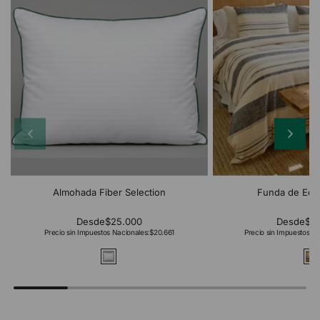
Almohada Fiber Selection
Funda de Edr
Desde
$25.000
Desde
$2
Precio sin Impuestos Nacionales:
$20.661
Precio sin Impuestos Na