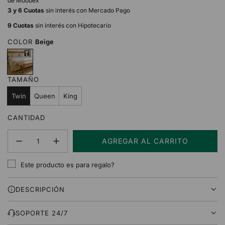
de Mobbex
3 y 6 Cuotas
sin interés con Mercado Pago
9 Cuotas
sin interés con Hipotecario
COLOR
Beige
B
e
i
TAMAÑO
g
e
Twin
Queen
King
CANTIDAD
AGREGAR AL CARRITO
C
A
Este producto es para regalo?
R
G
DESCRIPCIÓN
A
N
D
SOPORTE 24/7
O