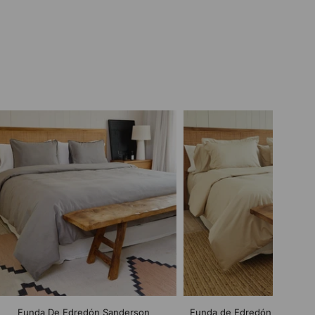
Funda De Edredón Sanderson
Funda de Edredón Bamboo 