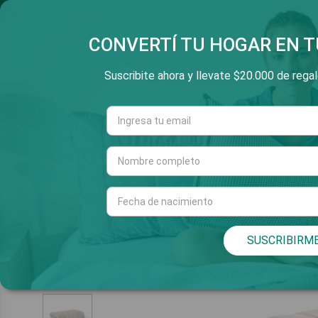
SALTAR
3 Y 6 CUOTAS SIN INT
E
AL
CONTENIDO
CONVERTÍ TU HOGAR EN T
Suscribite ahora y llevate $20.000 de regalo
Cuarto
Living
INICIO
SUSCRIBIRM