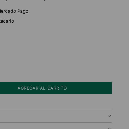
 Mercado Pago
tecario
AGREGAR AL CARRITO
C
A
R
G
A
N
D