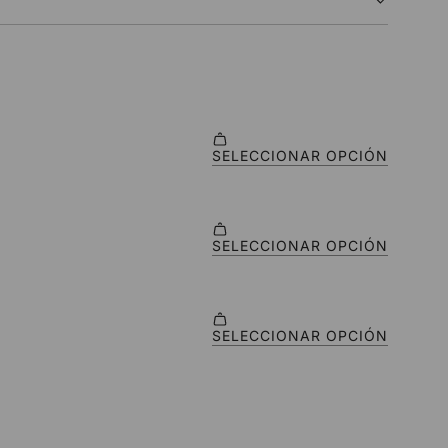
O
.
.
.