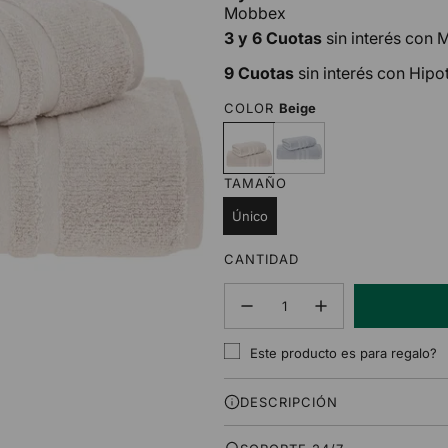
Mobbex
3 y 6 Cuotas
sin interés con
9 Cuotas
sin interés con Hipo
COLOR
Beige
B
G
e
r
i
i
TAMAÑO
g
s
e
Único
CANTIDAD
Este producto es para regalo?
DESCRIPCIÓN