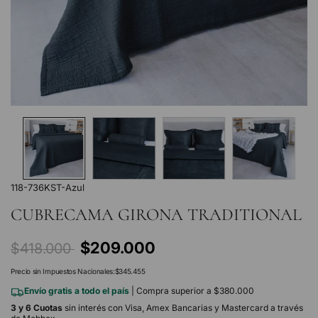
118-736KST-Azul
CUBRECAMA GIRONA TRADITIONAL
Precio
$209.000
$418.000
regular
Precio sin Impuestos Nacionales:
$345.455
Envío gratis a todo el país
| Compra superior a $380.000
3 y 6 Cuotas
sin interés con Visa, Amex Bancarias y Mastercard a través