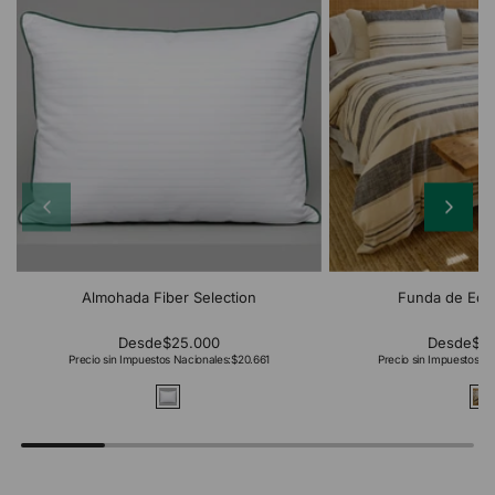
Almohada Fiber Selection
Funda de Edr
Desde
$25.000
Desde
$2
Precio sin Impuestos Nacionales:
$20.661
Precio sin Impuestos Na