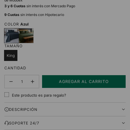
de Mobbex
3 y 6 Cuotas
sin interés con Mercado Pago
9 Cuotas
sin interés con Hipotecario
COLOR
Azul
A
V
z
e
u
r
TAMAÑO
l
d
e
King
CANTIDAD
AGREGAR AL CARRITO
C
A
Este producto es para regalo?
R
G
DESCRIPCIÓN
A
N
D
SOPORTE 24/7
O