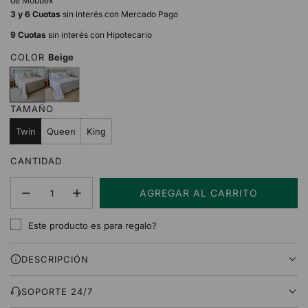
de Mobbex
3 y 6 Cuotas
sin interés con Mercado Pago
9 Cuotas
sin interés con Hipotecario
COLOR
Beige
B
B
e
l
i
a
TAMAÑO
g
n
e
c
Twin
Queen
King
o
CANTIDAD
AGREGAR AL CARRITO
C
A
Este producto es para regalo?
R
G
DESCRIPCIÓN
A
N
D
SOPORTE 24/7
O