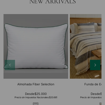
NEW ARRIVALS
Almohada Fiber Selection
Funda de Edr
Desde
$25.000
Desde
$2
Precio sin Impuestos Nacionales:
$20.661
Precio sin Impuestos Na