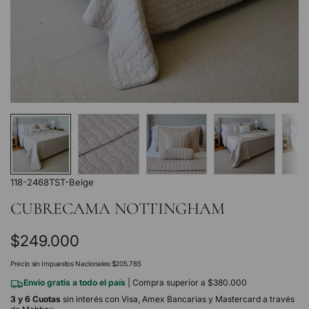
118-2468TST-Beige
CUBRECAMA NOTTINGHAM
Precio
$249.000
regular
Precio sin Impuestos Nacionales:
$205.785
Envío gratis a todo el país
| Compra superior a $380.000
3 y 6 Cuotas
sin interés con Visa, Amex Bancarias y Mastercard a través