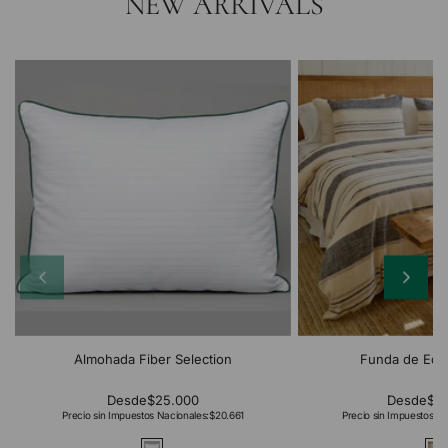
NEW ARRIVALS
Almohada Fiber Selection
Funda de Edr
Desde
$25.000
Desde
$2
Precio sin Impuestos Nacionales:
$20.661
Precio sin Impuestos Na