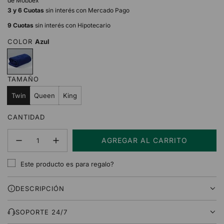
de Mobbex
3 y 6 Cuotas
sin interés con Mercado Pago
9 Cuotas
sin interés con Hipotecario
COLOR
Azul
A
z
u
TAMAÑO
l
Twin
Queen
King
CANTIDAD
AGREGAR AL CARRITO
C
A
Este producto es para regalo?
R
G
DESCRIPCIÓN
A
N
D
SOPORTE 24/7
O