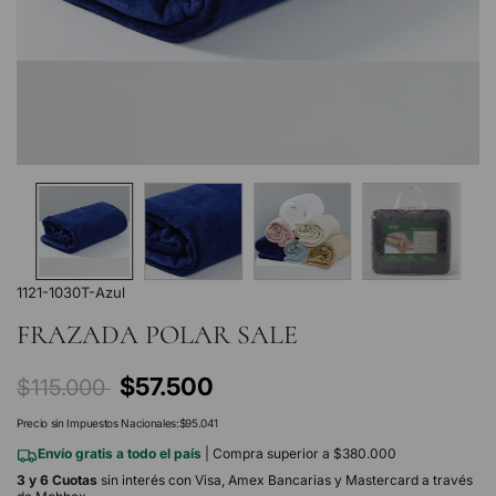
1121-1030T-Azul
FRAZADA POLAR SALE
Precio
$57.500
$115.000
regular
Precio sin Impuestos Nacionales:
$95.041
Envío gratis a todo el país
| Compra superior a $380.000
3 y 6 Cuotas
sin interés con Visa, Amex Bancarias y Mastercard a través