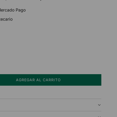
 Mercado Pago
tecario
AGREGAR AL CARRITO
C
A
R
G
A
N
D