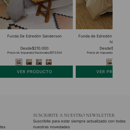
Funda De Edredón Sanderson
Funda de Edredón Bamboo 
hilos
Desde
$210.000
Desde
$254.000
Precio sin Impuestos Nacionales:
$173.554
Precio sin Impuestos Nacionales:
VER PRODUCTO
VER PRODUCT
SUSCRIBITE A NUESTRO NEWSLETTER
Suscribite para estar siempre actualizado con todas
tes
nuestras novedades