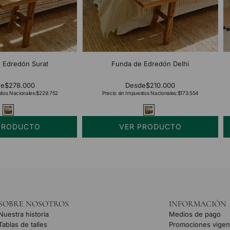
 Edredón Surat
Funda de Edredón Delhi
de
$278.000
Desde
$210.000
stos Nacionales:
$229.752
Precio sin Impuestos Nacionales:
$173.554
PRODUCTO
VER PRODUCTO
SOBRE NOSOTROS
INFORMACIÓN
Nuestra historia
Medios de pago
Tablas de talles
Promociones vigen