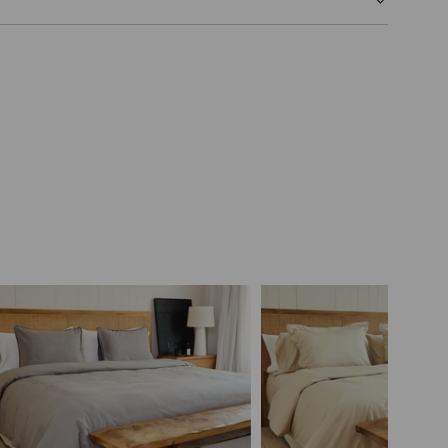
O
.
.
.