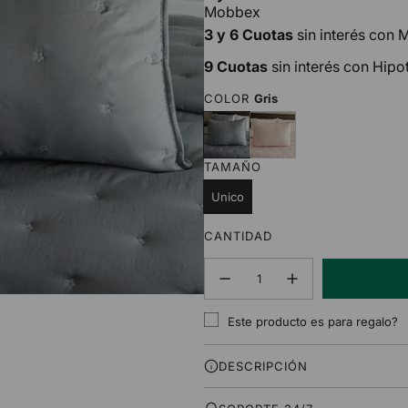
Mobbex
3 y 6 Cuotas
sin interés con
9 Cuotas
sin interés con Hipo
COLOR
Gris
G
R
r
o
i
s
TAMAÑO
s
a
Unico
CANTIDAD
Este producto es para regalo?
DESCRIPCIÓN