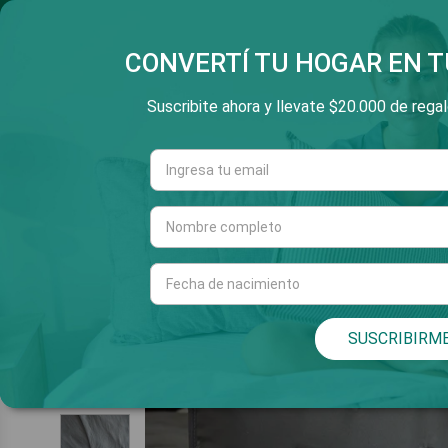
SALTAR
3 Y 6 CUOTAS SIN INT
V
E
AL
CONTENIDO
CONVERTÍ TU HOGAR EN T
Suscribite ahora y llevate $20.000 de regalo
Cuarto
Living
INICIO
SUSCRIBIRM