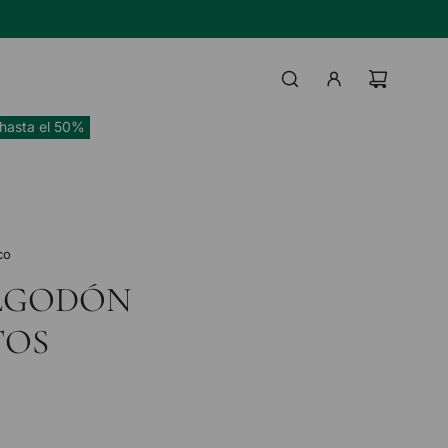
TAS BANCO HIPOTECARIO
IL
UI
hasta el 50%
co
LGODÓN
TOS