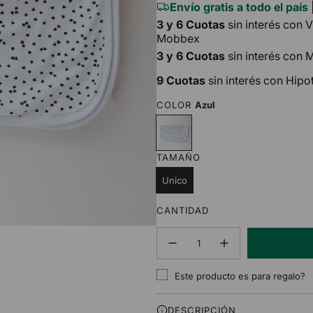
Envío gratis a todo el país
3 y 6 Cuotas
sin interés con 
Mobbex
3 y 6 Cuotas
sin interés con
9 Cuotas
sin interés con Hipo
COLOR
Azul
A
z
u
TAMAÑO
l
Unico
CANTIDAD
Este producto es para regalo?
DESCRIPCIÓN