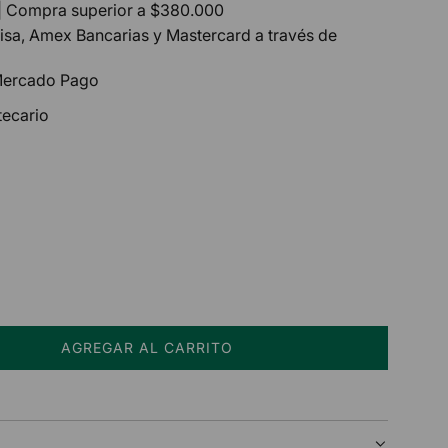
| Compra superior a $380.000
Visa, Amex Bancarias y Mastercard a través de
 Mercado Pago
tecario
AGREGAR AL CARRITO
C
A
R
G
A