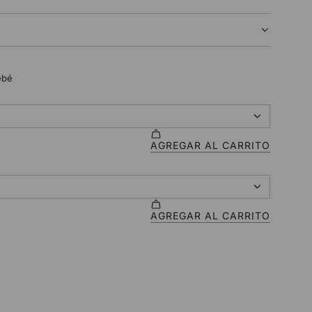
N
D
O
.
.
.