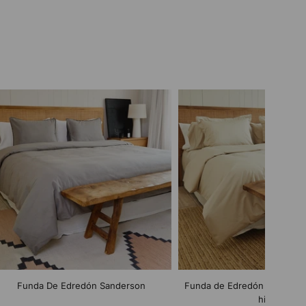
Funda De Edredón Sanderson
Funda de Edredón Bamboo 
hilos