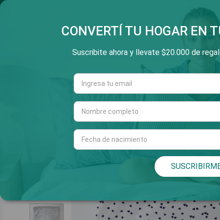
SALTAR
3 Y 6 CUOTAS SIN INT
V
E
AL
CONTENIDO
CONVERTÍ TU HOGAR EN T
Suscribite ahora y llevate $20.000 de regalo
Cuarto
Living
INICIO
SUSCRIBIRM