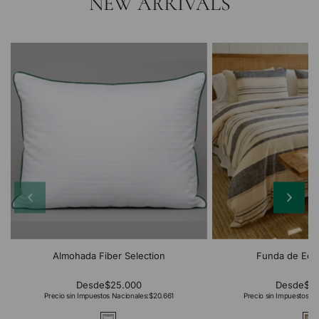
NEW ARRIVALS
Almohada Fiber Selection
Funda de Edr
Desde
$25.000
Desde
$2
Precio sin Impuestos Nacionales:
$20.661
Precio sin Impuestos Na