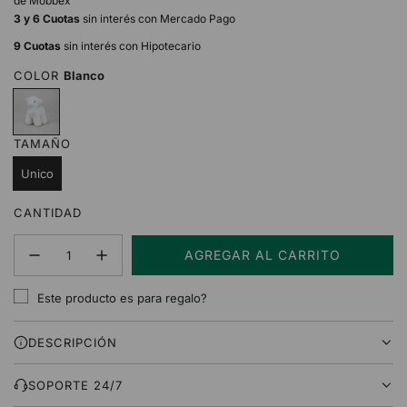
de Mobbex
3 y 6 Cuotas
sin interés con Mercado Pago
9 Cuotas
sin interés con Hipotecario
COLOR
Blanco
B
l
a
TAMAÑO
n
c
Unico
o
CANTIDAD
AGREGAR AL CARRITO
C
A
Este producto es para regalo?
R
G
DESCRIPCIÓN
A
N
D
SOPORTE 24/7
O