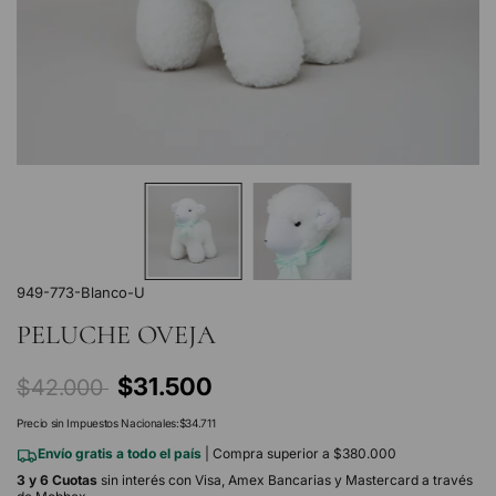
949-773-Blanco-U
PELUCHE OVEJA
Precio
$31.500
$42.000
regular
Precio sin Impuestos Nacionales:
$34.711
Envío gratis a todo el país
| Compra superior a $380.000
3 y 6 Cuotas
sin interés con Visa, Amex Bancarias y Mastercard a través