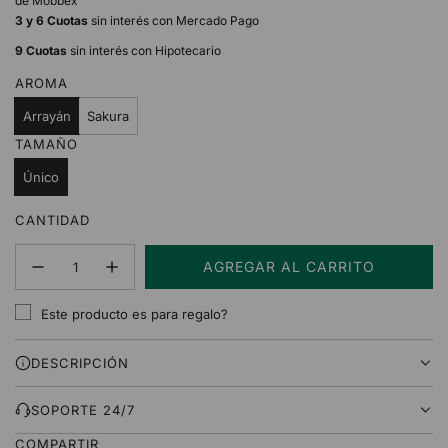
de Mobbex
3 y 6 Cuotas
sin interés con Mercado Pago
9 Cuotas
sin interés con Hipotecario
AROMA
Arrayán
Sakura
TAMAÑO
Único
CANTIDAD
AGREGAR AL CARRITO
C
A
Este producto es para regalo?
R
G
DESCRIPCIÓN
A
N
D
SOPORTE 24/7
O
COMPARTIR