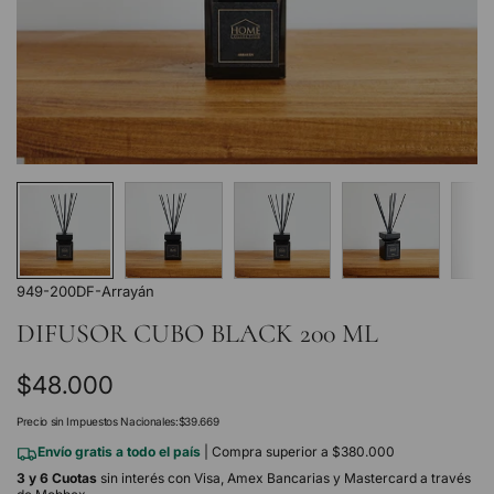
949-200DF-Arrayán
DIFUSOR CUBO BLACK 200 ML
Precio
$48.000
regular
Precio sin Impuestos Nacionales:
$39.669
Envío gratis a todo el país
| Compra superior a $380.000
3 y 6 Cuotas
sin interés con Visa, Amex Bancarias y Mastercard a través