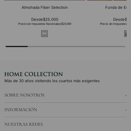
Almohada Fiber Selection
Funda de Edr
Desde
$25.000
Desde
$2
Precio sin Impuestos Nacionales:
$20.661
Precio sin Impuestos Na
Más de 30 años vistiendo los cuartos más exigentes
SOBRE NOSOTROS
INFORMACIÓN
NUESTRAS REDES