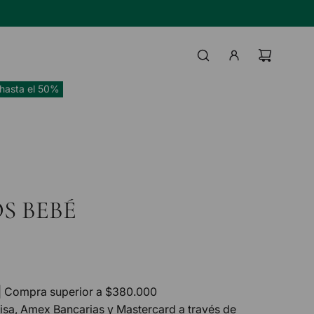
TAS BANCO HIPOTECARIO
IL
UI
hasta el 50%
S BEBÉ
| Compra superior a $380.000
Visa, Amex Bancarias y Mastercard a través de