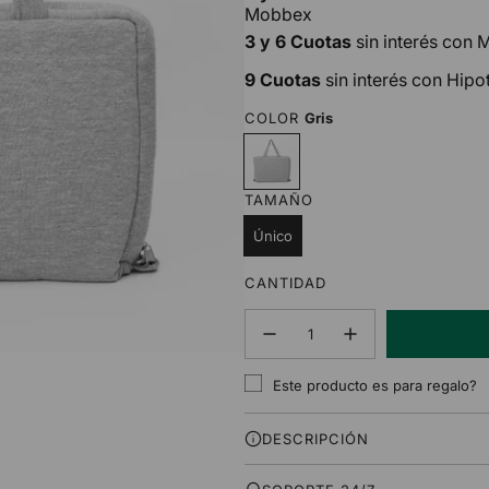
Mobbex
3 y 6 Cuotas
sin interés con
9 Cuotas
sin interés con Hipo
COLOR
Gris
G
r
i
TAMAÑO
s
Único
CANTIDAD
25% OFF
Este producto es para regalo?
DESCRIPCIÓN