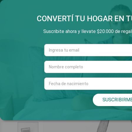
SALTAR
3 Y 6 CUOTAS SIN INT
V
E
AL
CONTENIDO
CONVERTÍ TU HOGAR EN T
Suscribite ahora y llevate $20.000 de regalo
Cuarto
Living
INICIO
SUSCRIBIRM