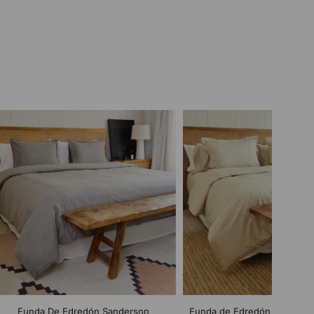
Funda De Edredón Sanderson
Funda de Edredón Bamboo 