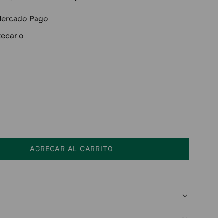
 Mercado Pago
tecario
AGREGAR AL CARRITO
C
A
R
G
A
N
D