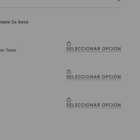
O
.
.
.