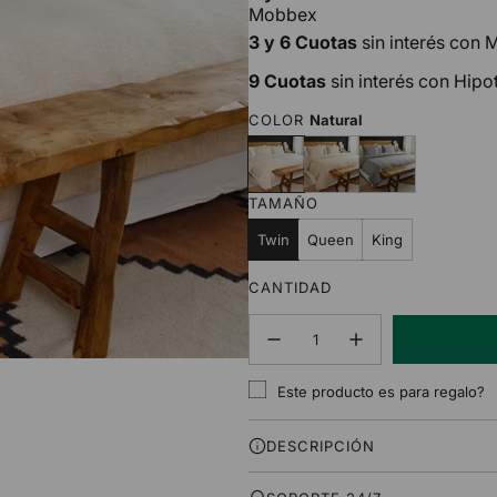
Mobbex
3 y 6 Cuotas
sin interés con
9 Cuotas
sin interés con Hipo
COLOR
Natural
N
A
G
a
r
r
t
e
i
TAMAÑO
u
n
s
r
a
Twin
Queen
King
a
l
CANTIDAD
Este producto es para regalo?
DESCRIPCIÓN