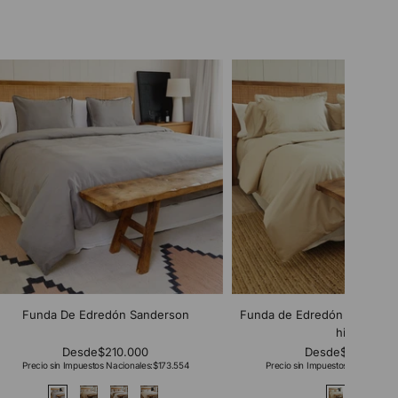
Funda De Edredón Sanderson
Funda de Edredón Bamboo 
hilos
Desde
$210.000
Desde
$254.000
Precio sin Impuestos Nacionales:
$173.554
Precio sin Impuestos Nacionales: