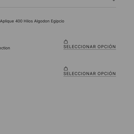
O
.
.
.