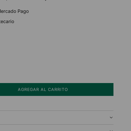
 Mercado Pago
tecario
AGREGAR AL CARRITO
C
A
R
G
A
N
D