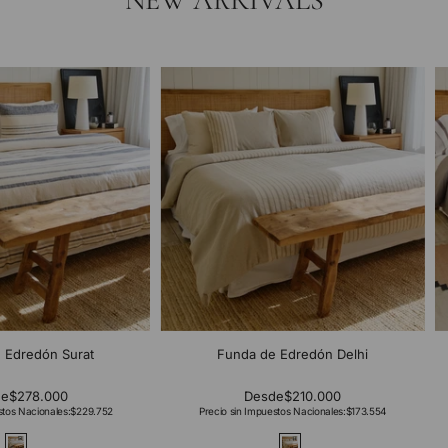
NEW ARRIVALS
 Edredón Surat
Funda de Edredón Delhi
de
$278.000
Desde
$210.000
stos Nacionales:
$229.752
Precio sin Impuestos Nacionales:
$173.554