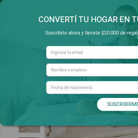
SALTAR
3 Y 6 CUOTAS SIN INT
V
E
AL
CONTENIDO
CONVERTÍ TU HOGAR EN T
Suscribite ahora y llevate $20.000 de regalo
Cuarto
Living
INICIO
SUSCRIBIRM