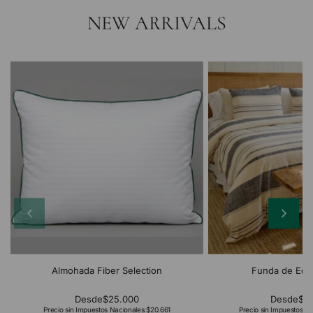
NEW ARRIVALS
Almohada Fiber Selection
Funda de Edr
Desde
$25.000
Desde
$2
Precio sin Impuestos Nacionales:
$20.661
Precio sin Impuestos Na