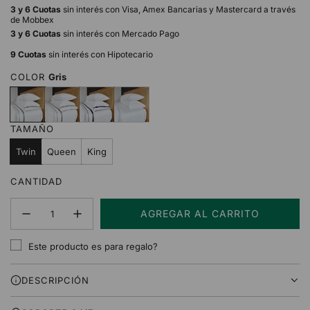
3 y 6 Cuotas
sin interés con Visa, Amex Bancarias y Mastercard a través
de Mobbex
3 y 6 Cuotas
sin interés con Mercado Pago
9 Cuotas
sin interés con Hipotecario
COLOR
Gris
G
B
N
B
r
e
e
l
i
i
g
a
TAMAÑO
s
g
r
n
e
o
c
Twin
Queen
King
o
CANTIDAD
AGREGAR AL CARRITO
C
A
Este producto es para regalo?
R
G
DESCRIPCIÓN
A
N