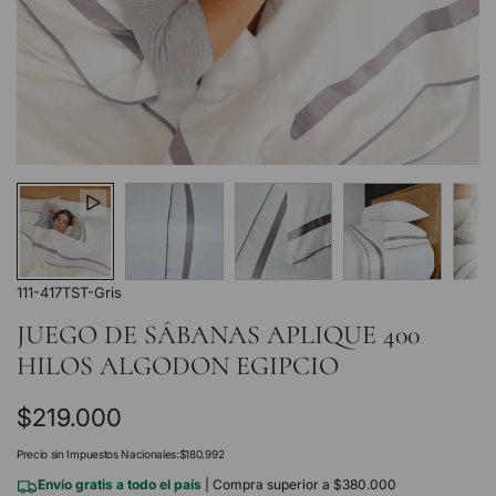
111-417TST-Gris
JUEGO DE SÁBANAS APLIQUE 400
HILOS ALGODON EGIPCIO
Precio
$219.000
regular
Precio sin Impuestos Nacionales:
$180.992
Envío gratis a todo el país
| Compra superior a $380.000