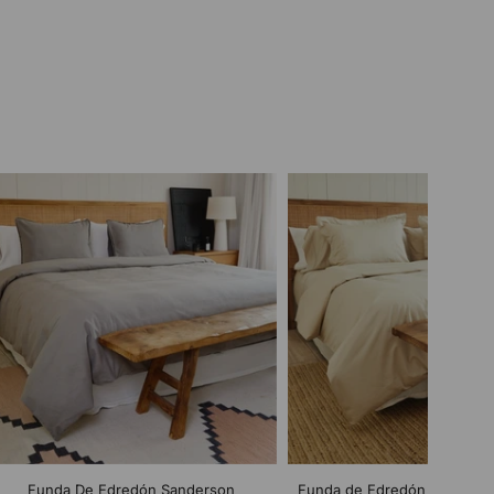
Funda De Edredón Sanderson
Funda de Edredón Bamboo 