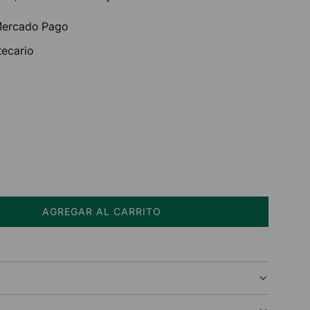
 Mercado Pago
tecario
AGREGAR AL CARRITO
C
A
R
G
A
N
D