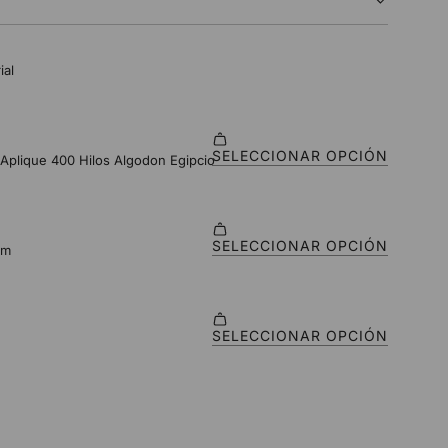
O
.
.
.