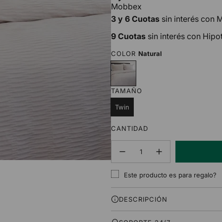
Mobbex
3 y 6 Cuotas
sin interés con
9 Cuotas
sin interés con Hipo
COLOR
Natural
N
a
t
TAMAÑO
u
r
Twin
a
l
CANTIDAD
30% OFF
Este producto es para regalo?
DESCRIPCIÓN