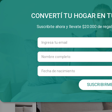
SALTAR
3 Y 6 CUOTAS SIN INT
E
AL
CONTENIDO
CONVERTÍ TU HOGAR EN T
Suscribite ahora y llevate $20.000 de regalo
Cuarto
Living
INICIO
SUSCRIBIRM